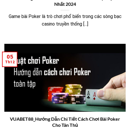
Nhất 2024
Game bài Poker là trò chơi phổ biến trong các sòng bạc
casino truyền thống [...]
05
Th12
VUABET88_Hướng Dẫn Chi Tiết Cách Chơi Bài Poker
Cho Tân Thủ