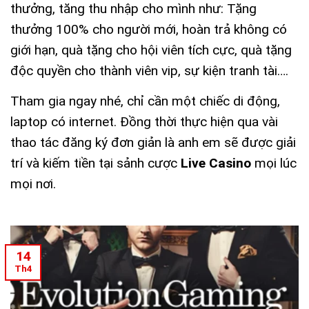
thưởng, tăng thu nhập cho mình như: Tặng
thưởng 100% cho người mới, hoàn trả không có
giới hạn, quà tặng cho hội viên tích cực, quà tặng
độc quyền cho thành viên vip, sự kiện tranh tài….
Tham gia ngay nhé, chỉ cần một chiếc di động,
laptop có internet. Đồng thời thực hiện qua vài
thao tác đăng ký đơn giản là anh em sẽ được giải
trí và kiếm tiền tại sảnh cược
Live Casino
mọi lúc
mọi nơi.
14
Th4