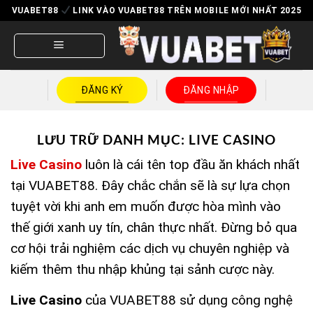
Bỏ
VUABET88
LINK VÀO VUABET88 TRÊN MOBILE MỚI NHẤT 2025
qua
nội
dung
ĐĂNG KÝ
ĐĂNG NHẬP
LƯU TRỮ DANH MỤC:
LIVE CASINO
Live Casino
luôn là cái tên top đầu ăn khách nhất
tại VUABET88. Đây chắc chắn sẽ là sự lựa chọn
tuyệt vời khi anh em muốn được hòa mình vào
thế giới xanh uy tín, chân thực nhất. Đừng bỏ qua
cơ hội trải nghiệm các dịch vụ chuyên nghiệp và
kiếm thêm thu nhập khủng tại sảnh cược này.
Live Casino
của VUABET88 sử dụng công nghệ