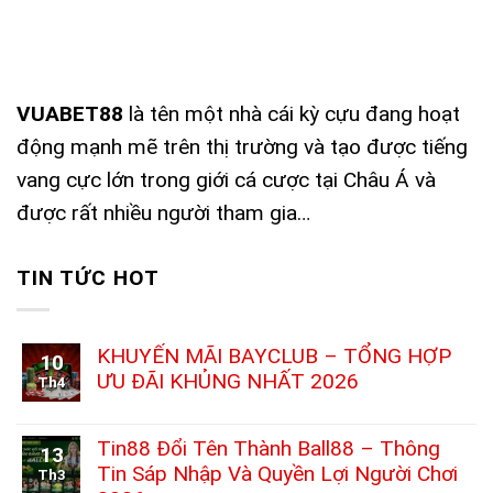
VUABET88
là tên một nhà cái kỳ cựu đang hoạt
động mạnh mẽ trên thị trường và tạo được tiếng
vang cực lớn trong giới cá cược tại Châu Á và
được rất nhiều người tham gia…
TIN TỨC HOT
KHUYẾN MÃI BAYCLUB – TỔNG HỢP
10
ƯU ĐÃI KHỦNG NHẤT 2026
Th4
Không
có
bình
Tin88 Đổi Tên Thành Ball88 – Thông
13
luận
Tin Sáp Nhập Và Quyền Lợi Người Chơi
Th3
ở