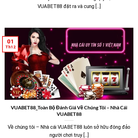
VUABET88 đặt ra và cung [...]
01
Th12
VUABET88_Toàn Bộ Đánh Giá Về Chúng Tôi – Nhà Cái
VUABET88
Về chúng tôi – Nhà cái VUABET88 luôn sở hữu đông đảo
người chơi truy [...]