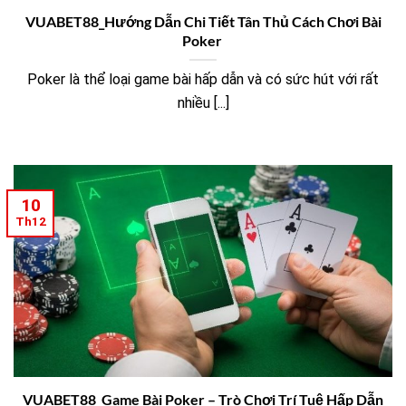
VUABET88_Hướng Dẫn Chi Tiết Tân Thủ Cách Chơi Bài
Poker
Poker là thể loại game bài hấp dẫn và có sức hút với rất
nhiều [...]
10
Th12
VUABET88_Game Bài Poker – Trò Chơi Trí Tuệ Hấp Dẫn