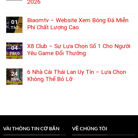
KHUYẾN
2026
MÃI
Không
BAYCLUB
có
–
bình
Biaomtv – Website Xem Bóng Đá Miễn
TỔNG
01
luận
HỢP
Phí Chất Lượng Cao
Th2
ở
ƯU
Tin88
Không
ĐÃI
Đổi
có
KHỦNG
Tên
bình
NHẤT
X8 Club – Sự Lựa Chọn Số 1 Cho Người
04
Thành
luận
2026
Yêu Game Đổi Thưởng
Ball88
Th10
ở
–
Biaomtv
Không
Thông
–
có
Tin
Website
bình
6 Nhà Cái Thái Lan Uy Tín – Lựa Chọn
24
Sáp
Xem
luận
Nhập
Không Thể Bỏ Lỡ
Bóng
Th9
ở
Và
Đá
X8
Không
Quyền
Miễn
Club
có
Lợi
Phí
–
bình
Người
Chất
Sự
luận
Chơi
Lượng
Lựa
ở
2026
Cao
Chọn
6
Số
Nhà
1
Cái
Cho
Thái
VÀI THÔNG TIN CƠ BẢN
VỀ CHÚNG TÔI
Người
Lan
Yêu
Uy