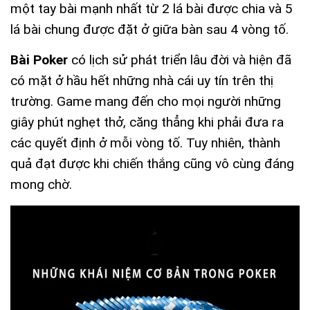
một tay bài mạnh nhất từ 2 lá bài được chia và 5
lá bài chung được đặt ở giữa bàn sau 4 vòng tố.
Bài Poker
có lịch sử phát triển lâu đời và hiện đã
có mặt ở hầu hết những nhà cái uy tín trên thị
trường. Game mang đến cho mọi người những
giây phút nghẹt thở, căng thẳng khi phải đưa ra
các quyết định ở mỗi vòng tố. Tuy nhiên, thành
quả đạt được khi chiến thắng cũng vô cùng đáng
mong chờ.