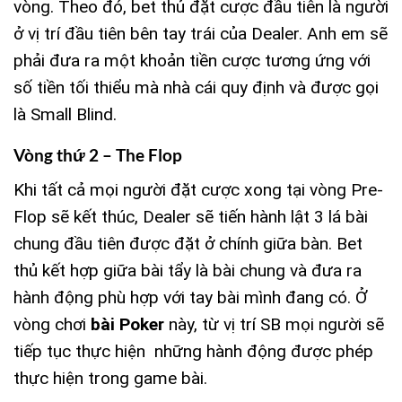
vòng. Theo đó, bet thủ đặt cược đầu tiên là người
ở vị trí đầu tiên bên tay trái của Dealer. Anh em sẽ
phải đưa ra một khoản tiền cược tương ứng với
số tiền tối thiểu mà nhà cái quy định và được gọi
là Small Blind.
Vòng thứ 2 – The Flop
Khi tất cả mọi người đặt cược xong tại vòng Pre-
Flop sẽ kết thúc, Dealer sẽ tiến hành lật 3 lá bài
chung đầu tiên được đặt ở chính giữa bàn. Bet
thủ kết hợp giữa bài tẩy là bài chung và đưa ra
hành động phù hợp với tay bài mình đang có. Ở
vòng chơi
bài Poker
này, từ vị trí SB mọi người sẽ
tiếp tục thực hiện những hành động được phép
thực hiện trong game bài.