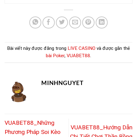
Bài viết này được đăng trong
LIVE CASINO
và được gắn thẻ
bài Poker
,
VUABET88
.
MINHNGUYET
VUABET88_Những
VUABET88_Hướng Dẫn
Phương Pháp Soi Kèo
Chi Tiết Chơi Thần Rồng