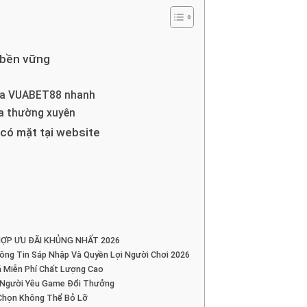
n bền vững
của VUABET88 nhanh
ra thường xuyên
có mặt tại website
ỢP ƯU ĐÃI KHỦNG NHẤT 2026
hông Tin Sáp Nhập Và Quyền Lợi Người Chơi 2026
 Miễn Phí Chất Lượng Cao
o Người Yêu Game Đổi Thưởng
 Chọn Không Thể Bỏ Lỡ