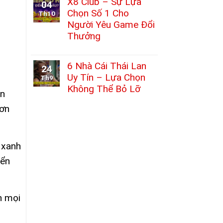
X8 Club – Sự Lựa
Ball88
04
luận
–
Chọn Số 1 Cho
Th10
ở
Thông
Người Yêu Game Đổi
Biaomtv
Tin
–
Sáp
Thưởng
Website
Nhập
Xem
Không
Và
Bóng
có
Quyền
Đá
bình
6 Nhà Cái Thái Lan
Lợi
24
Miễn
luận
Người
Uy Tín – Lựa Chọn
Th9
Phí
ở
Chơi
Chất
Không Thể Bỏ Lỡ
X8
2026
ân
Lượng
Club
Không
Cao
–
hơn
có
Sự
bình
Lựa
luận
Chọn
ở
Số
6
1
 xanh
Nhà
Cho
Cái
iển
Người
Thái
Yêu
Lan
Game
Uy
Đổi
Tín
Thưởng
–
n mọi
Lựa
Chọn
Không