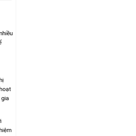
nhiều
ể
hị
 hoạt
 gia
i
ghiệm