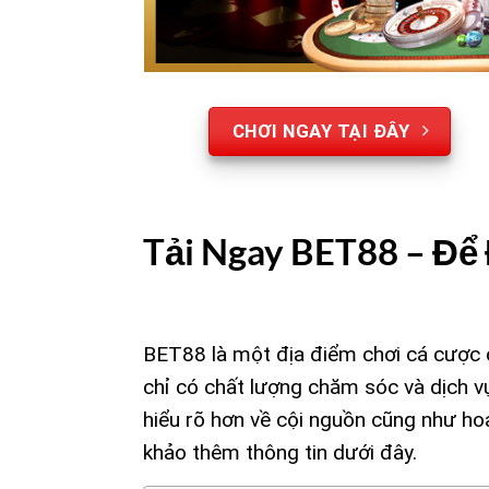
CHƠI NGAY TẠI ĐÂY
Tải Ngay BET88 – Để
BET88 là một địa điểm chơi cá cược c
chỉ có chất lượng chăm sóc và dịch v
hiểu rõ hơn về cội nguồn cũng như hoạ
khảo thêm thông tin dưới đây.