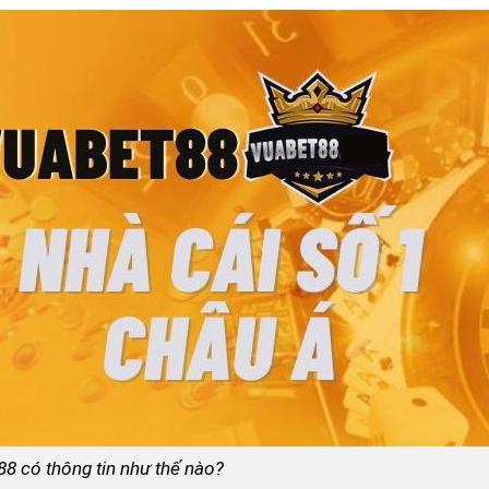
8 có thông tin như thế nào?