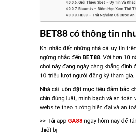
Giới Thiệu 3bet – Uy Tín Và Khá
Biaomtv – Điểm Hẹn Xem Thể T
HD88 – Trải Nghiệm Cá Cược An 
BET88 có thông tin nh
Khi nhắc đến những nhà cái uy tín trê
ngừng nhắc đến
BET88
. Với hơn 10 
chơi này đang ngày càng khẳng định đ
10 triệu lượt người đăng ký tham gia.
Nhà cái luôn đặt mục tiêu đảm bảo ch
chín đúng luật, minh bạch và an toàn v
website theo hướng hiện đại và an to
>> Tải app
GA88
ngay hôm nay để tận
thiết bị.