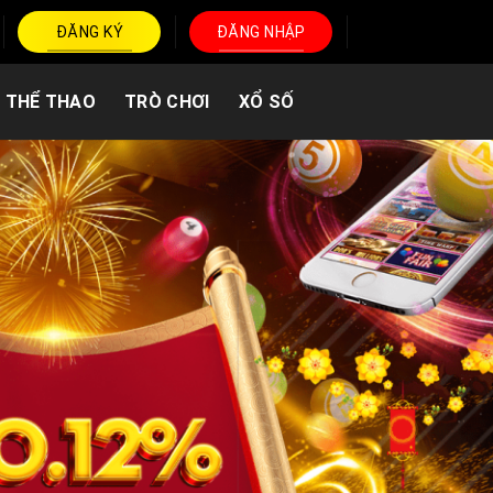
ĐĂNG KÝ
ĐĂNG NHẬP
THỂ THAO
TRÒ CHƠI
XỔ SỐ