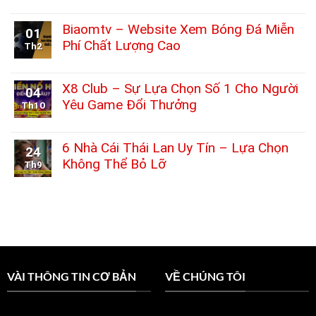
Không
BAYCLUB
có
–
bình
Biaomtv – Website Xem Bóng Đá Miễn
TỔNG
01
luận
HỢP
Phí Chất Lượng Cao
Th2
ở
ƯU
Tin88
Không
ĐÃI
Đổi
có
KHỦNG
Tên
bình
NHẤT
X8 Club – Sự Lựa Chọn Số 1 Cho Người
04
Thành
luận
2026
Yêu Game Đổi Thưởng
Ball88
Th10
ở
–
Biaomtv
Không
Thông
–
có
Tin
Website
bình
6 Nhà Cái Thái Lan Uy Tín – Lựa Chọn
24
Sáp
Xem
luận
Nhập
Không Thể Bỏ Lỡ
Bóng
Th9
ở
Và
Đá
X8
Không
Quyền
Miễn
Club
có
Lợi
Phí
–
bình
Người
Chất
Sự
luận
Chơi
Lượng
Lựa
ở
2026
Cao
Chọn
6
Số
Nhà
1
Cái
Cho
Thái
VÀI THÔNG TIN CƠ BẢN
VỀ CHÚNG TÔI
Người
Lan
Yêu
Uy
Game
Tín
Đổi
–