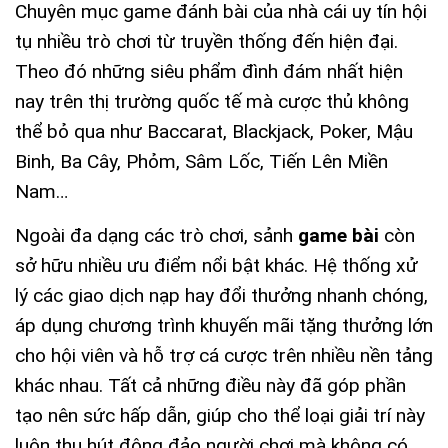
Chuyên mục game đánh bài của nhà cái uy tín hội
tụ nhiều trò chơi từ truyền thống đến hiện đại.
Theo đó những siêu phẩm đình đám nhất hiện
nay trên thị trường quốc tế mà cược thủ không
thể bỏ qua như Baccarat, Blackjack, Poker, Mậu
Binh, Ba Cây, Phỏm, Sâm Lốc, Tiến Lên Miền
Nam…
Ngoài đa dạng các trò chơi, sảnh
game bài
còn
sở hữu nhiều ưu điểm nổi bật khác. Hệ thống xử
lý các giao dịch nạp hay đổi thưởng nhanh chóng,
áp dụng chương trình khuyến mãi tặng thưởng lớn
cho hội viên và hỗ trợ cá cược trên nhiều nền tảng
khác nhau. Tất cả những điều này đã góp phần
tạo nên sức hấp dẫn, giúp cho thể loại giải trí này
luôn thu hút đông đảo người chơi mà không có