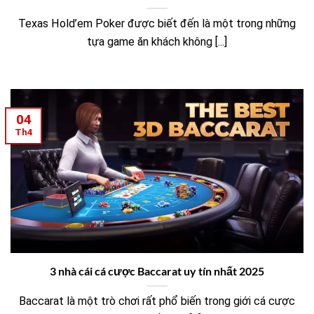
Texas Hold’em Poker được biết đến là một trong những
tựa game ăn khách không [...]
04
Th4
3 nhà cái cá cược Baccarat uy tín nhất 2025
Baccarat là một trò chơi rất phổ biến trong giới cá cược