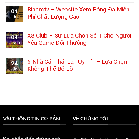
có
–
bình
Biaomtv – Website Xem Bóng Đá Miễn
TỔNG
01
luận
HỢP
Phí Chất Lượng Cao
Th2
ở
ƯU
Tin88
Không
ĐÃI
Đổi
có
KHỦNG
Tên
bình
NHẤT
X8 Club – Sự Lựa Chọn Số 1 Cho Người
04
Thành
luận
2026
Yêu Game Đổi Thưởng
Ball88
Th10
ở
–
Biaomtv
Không
Thông
–
có
Tin
Website
bình
6 Nhà Cái Thái Lan Uy Tín – Lựa Chọn
24
Sáp
Xem
luận
Nhập
Không Thể Bỏ Lỡ
Bóng
Th9
ở
Và
Đá
X8
Không
Quyền
Miễn
Club
có
Lợi
Phí
–
bình
Người
Chất
Sự
luận
Chơi
Lượng
Lựa
ở
2026
Cao
Chọn
6
Số
Nhà
1
Cái
Cho
Thái
VÀI THÔNG TIN CƠ BẢN
VỀ CHÚNG TÔI
Người
Lan
Yêu
Uy
Game
Tín
Đổi
–