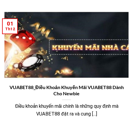
01
Th12
VUABET88_Điều Khoản Khuyến Mãi VUABET88 Dành
Cho Newbie
Điều khoản khuyến mãi chính là những quy định mà
VUABET88 đặt ra và cung [...]