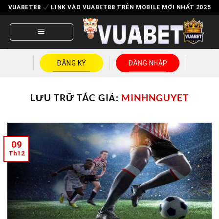
Bỏ
VUABET88
LINK VÀO VUABET88 TRÊN MOBILE MỚI NHẤT 2025
qua
nội
dung
ĐĂNG KÝ
ĐĂNG NHẬP
LƯU TRỮ TÁC GIẢ:
MINHNGUYET
09
Th12