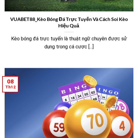
VUABET88_Kèo Bóng Đá Trực Tuyến Và Cách Soi Kèo
Hiệu Quả
Kèo bóng đá trực tuyến là thuật ngữ chuyên được sử
dụng trong cá cược [...]
08
Th12